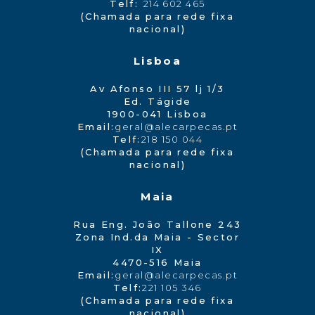
Telf:
214 602 465
(Chamada para rede fixa
nacional)
Lisboa
Av Afonso III 57 lj 1/3
Ed. Tágide
1900-041 Lisboa
Email:
geral@alecarpecas.pt
Telf:
218 150 044
(Chamada para rede fixa
nacional)
Maia
Rua Eng. João Tallone 243
Zona Ind.da Maia - Sector
IX
4470-516 Maia
Email:
geral@alecarpecas.pt
Telf:
221 105 346
(Chamada para rede fixa
nacional)